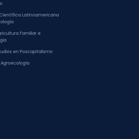
o
Científica Latinoamericana
ología
icultura Familiar e
gia
tudios en Poscapitalismo
a Agroecología